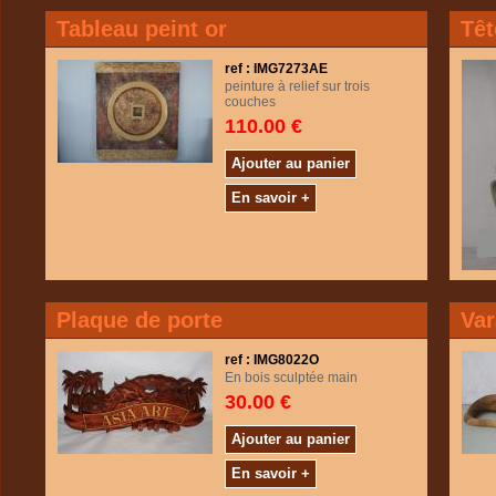
Tableau peint or
Têt
ref : IMG7273AE
peinture à relief sur trois
couches
110.00 €
Ajouter au panier
En savoir +
Plaque de porte
Va
ref : IMG8022O
En bois sculptée main
30.00 €
Ajouter au panier
En savoir +