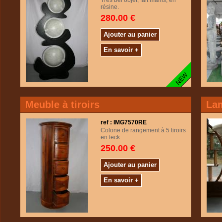
Très bel objet, fait mains, en
résine.
280.00 €
Ajouter au panier
En savoir +
Meuble à tiroirs
Lam
ref : IMG7570RE
Colone de rangement à 5 tiroirs
en teck
250.00 €
Ajouter au panier
En savoir +