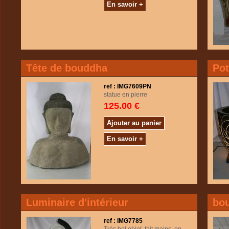
En savoir +
Tête de bouddha
Pot
ref : IMG7609PN
statue en pierre
125.00 €
Ajouter au panier
En savoir +
Luminaire d'intérieur
bo
ref : IMG7785