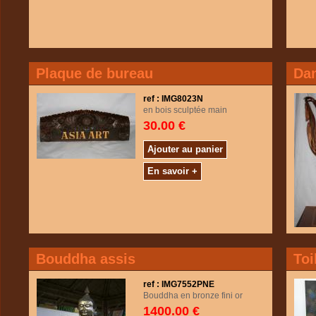
Plaque de bureau
Dan
ref : IMG8023N
en bois sculptée main
30.00 €
Ajouter au panier
En savoir +
Bouddha assis
Toi
ref : IMG7552PNE
Bouddha en bronze fini or
1400.00 €