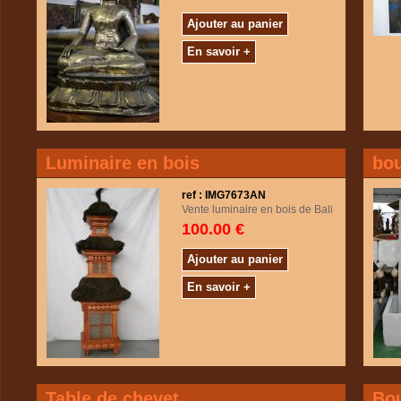
Ajouter au panier
En savoir +
Luminaire en bois
bou
ref : IMG7673AN
Vente luminaire en bois de Bali
100.00 €
Ajouter au panier
En savoir +
Table de chevet
Bo