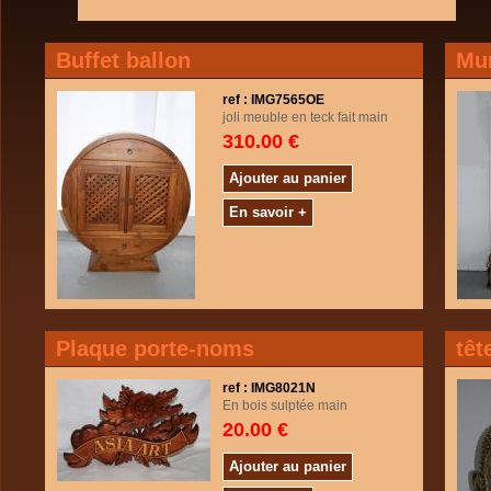
Buffet ballon
Mur
ref : IMG7565OE
joli meuble en teck fait main
310.00 €
Ajouter au panier
En savoir +
Plaque porte-noms
têt
ref : IMG8021N
En bois sulptée main
20.00 €
Ajouter au panier