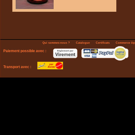
Qui sommes-nous ?
Catalogue
Certificats
Commerce équ
Paiement possible avec :
Transport avec :