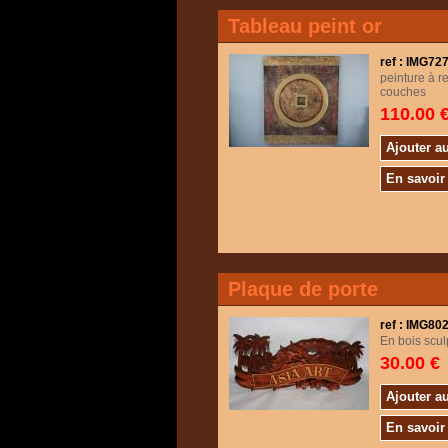
Tableau peint or
ref : IMG7
peinture à rel
couches
110.00 
Ajouter a
En savoir
Plaque de porte
ref : IMG80
En bois scu
30.00 €
Ajouter a
En savoir