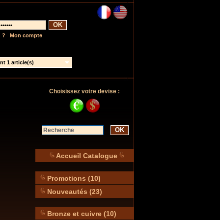
OK
 ?
|
Mon compte
t 1 article(s)
Choisissez votre devise :
OK
Accueil Catalogue
Promotions (10)
Nouveautés (23)
Bronze et cuivre (10)