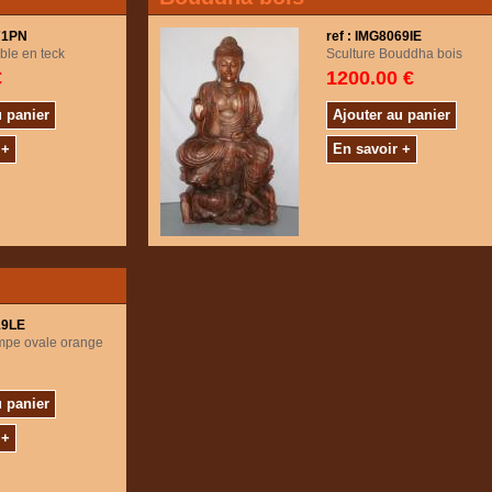
571PN
ref : IMG8069IE
ble en teck
Sculture Bouddha bois
€
1200.00 €
u panier
Ajouter au panier
 +
En savoir +
19LE
ampe ovale orange
u panier
 +