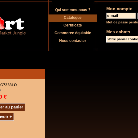
Mon compte
Qui sommes-nous ?
Catalogue
Mot de passe perdu
Certificats
Mes achats
Commerce équitable
Votre panier contien
Nous contacter
IMG7238LO
s
0 €
er au panier
avoir +