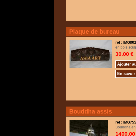
Plaque de bureau
ref : IMG80
en bois scul
30.00 €
Ajouter a
En savoir
Bouddha assis
ref : IMG7
Bouddha en b
1400.00