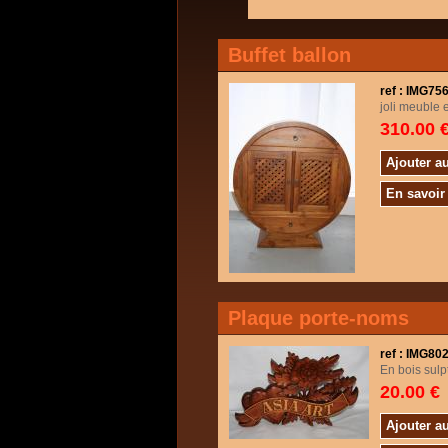
Buffet ballon
ref : IMG7
joli meuble e
310.00 
Ajouter a
En savoir
Plaque porte-noms
ref : IMG80
En bois sul
20.00 €
Ajouter a