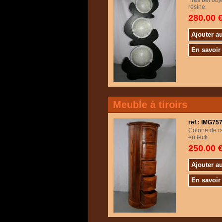
Très bel obje
résine.
280.00 
Ajouter a
En savoir
Meuble à tiroirs
ref : IMG7
Colone de ra
en teck
250.00 
Ajouter a
En savoir