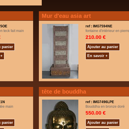
Mur d'eau asia art
565OE
ref : IMG7594NE
n teck fait main
fontaine d'intérieur en pierr
€
210.00 €
u panier
Ajouter au panier
 +
En savoir +
tête de bouddha
21N
ref : IMG7496LPE
ptée main
Bouddha en bronze doré
550.00 €
u panier
Ajouter au panier