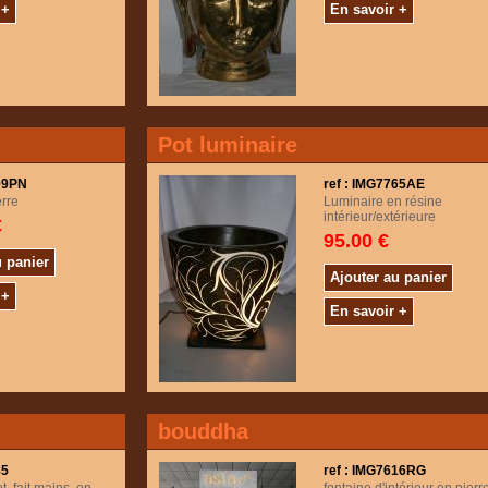
 +
En savoir +
Pot luminaire
609PN
ref : IMG7765AE
erre
Luminaire en résine
intérieur/extérieure
€
95.00 €
u panier
Ajouter au panier
 +
En savoir +
bouddha
85
ref : IMG7616RG