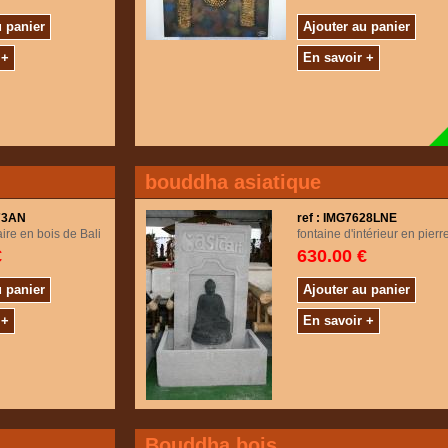
u panier
Ajouter au panier
 +
En savoir +
bouddha asiatique
673AN
ref : IMG7628LNE
ire en bois de Bali
fontaine d'intérieur en pierr
€
630.00 €
u panier
Ajouter au panier
 +
En savoir +
Bouddha bois