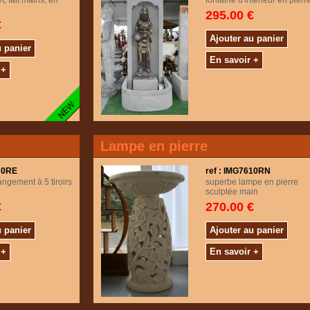
t, fait mains, en
fontaine d'intérieur en pierr
295.00 €
€
Ajouter au panier
u panier
En savoir +
 +
Lampe en pierre
570RE
ref : IMG7610RN
ngement à 5 tiroirs
superbe lampe en pierre
sculptée main
€
270.00 €
u panier
Ajouter au panier
 +
En savoir +