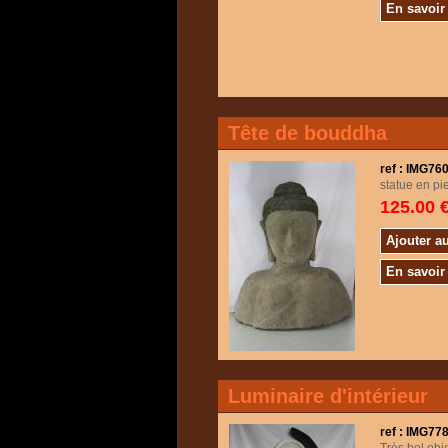
En savoir
Tête de bouddha
ref : IMG7
statue en pi
125.00 
Ajouter a
En savoir
Luminaire d'intérieur
ref : IMG77