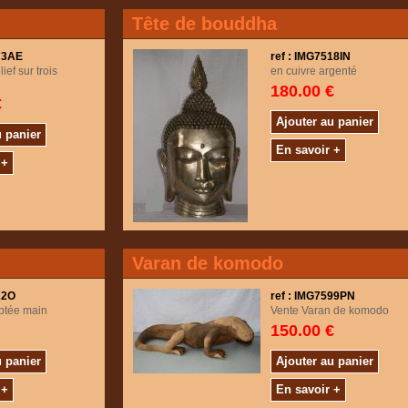
Tête de bouddha
273AE
ref : IMG7518IN
ief sur trois
en cuivre argenté
180.00 €
€
Ajouter au panier
u panier
En savoir +
 +
Varan de komodo
22O
ref : IMG7599PN
lptée main
Vente Varan de komodo
150.00 €
u panier
Ajouter au panier
 +
En savoir +