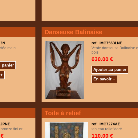
Danseuse Balinaise
23N
ref : IMG7563LNE
ptée main
Vente danseuse Balinaise 
bois
630.00 €
u panier
Ajouter au panier
 +
En savoir +
Toile à relief
552PNE
ref : IMG7274AE
ronze fini or
tableau relief doré
 €
110.00 €