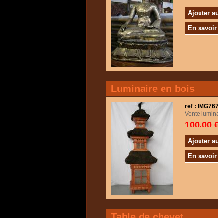
Ajouter a
En savoir
Luminaire en bois
ref : IMG7
Vente lumina
100.00 
Ajouter a
En savoir
Table de chevet