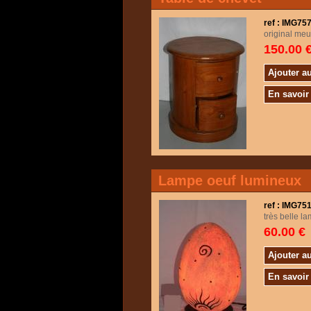
ref : IMG7
original meu
150.00 
Ajouter a
En savoir
Lampe oeuf lumineux
ref : IMG75
très belle l
60.00 €
Ajouter a
En savoir