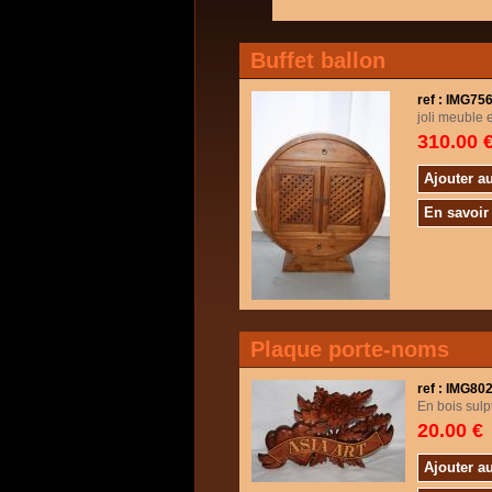
Buffet ballon
ref : IMG7
joli meuble e
310.00 
Ajouter a
En savoir
Plaque porte-noms
ref : IMG80
En bois sul
20.00 €
Ajouter a