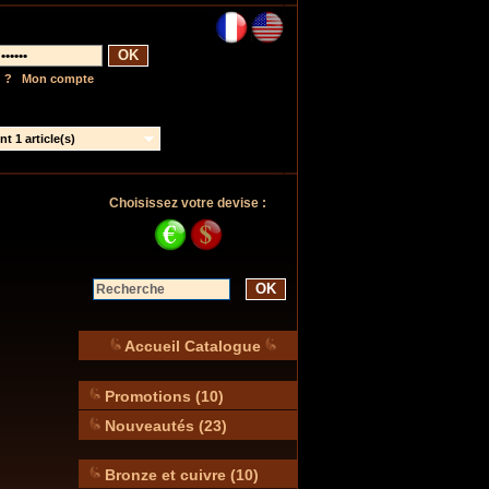
OK
 ?
|
Mon compte
t 1 article(s)
Choisissez votre devise :
OK
Accueil Catalogue
Promotions (10)
Nouveautés (23)
Bronze et cuivre (10)