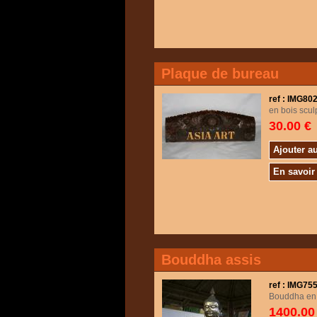
Plaque de bureau
ref : IMG80
en bois scul
30.00 €
Ajouter a
En savoir
Bouddha assis
ref : IMG7
Bouddha en b
1400.00