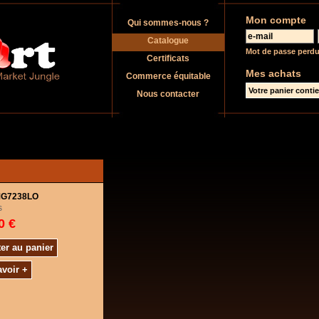
Mon compte
Qui sommes-nous ?
Catalogue
Mot de passe perdu
Certificats
Mes achats
Commerce équitable
Votre panier contien
Nous contacter
IMG7238LO
s
0 €
er au panier
avoir +