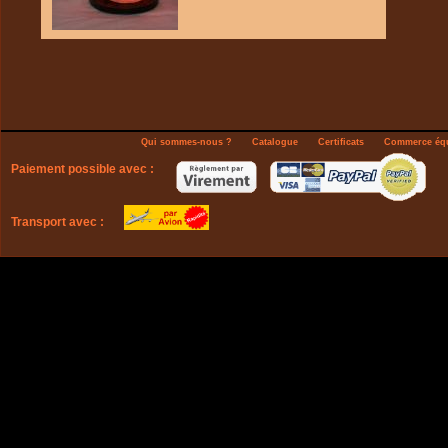
Qui sommes-nous ?
Catalogue
Certificats
Commerce équ
Paiement possible avec :
Transport avec :