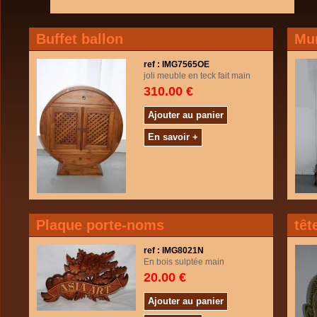
Buffet ballon
Mur
ref : IMG7565OE
joli meuble en teck fait main
310.00 €
Ajouter au panier
En savoir +
Plaque porte-noms
têt
ref : IMG8021N
En bois sulptée main
20.00 €
Ajouter au panier