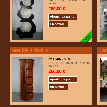
Très bel objet, fait mains, en
résine.
280.00 €
Ajouter au panier
En savoir +
Meuble à tiroirs
Lam
ref : IMG7570RE
Colone de rangement à 5 tiroirs
en teck
250.00 €
Ajouter au panier
En savoir +