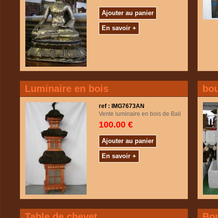
Ajouter au panier
En savoir +
Luminaire en bois
bou
ref : IMG7673AN
Vente luminaire en bois de Bali
100.00 €
Ajouter au panier
En savoir +
Table de chevet
Bo