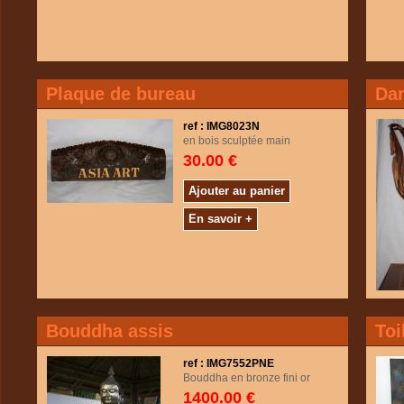
Plaque de bureau
Dan
ref : IMG8023N
en bois sculptée main
30.00 €
Ajouter au panier
En savoir +
Bouddha assis
Toi
ref : IMG7552PNE
Bouddha en bronze fini or
1400.00 €