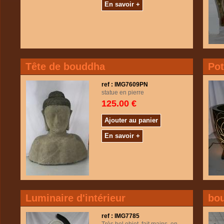
En savoir +
Tête de bouddha
Pot
ref : IMG7609PN
statue en pierre
125.00 €
Ajouter au panier
En savoir +
Luminaire d'intérieur
bo
ref : IMG7785