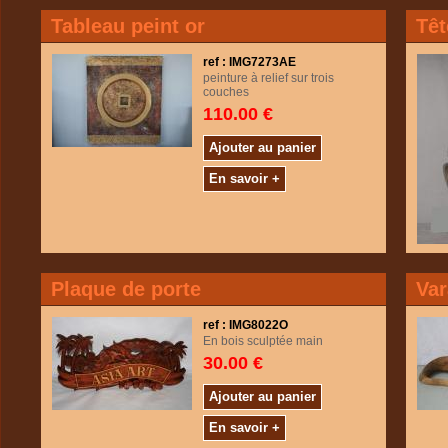
Tableau peint or
Têt
ref : IMG7273AE
peinture à relief sur trois
couches
110.00 €
Ajouter au panier
En savoir +
Plaque de porte
Va
ref : IMG8022O
En bois sculptée main
30.00 €
Ajouter au panier
En savoir +